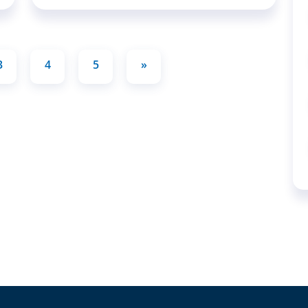
3
4
5
»