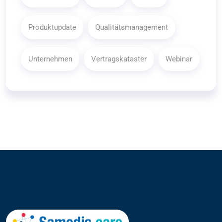
Produktupdate
Qualitätsmanagement
Unternehmen
Vertragskataster
Webinar