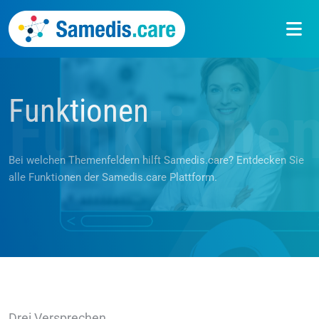
Funktionen
Funktione
Bei welchen Themenfeldern hilft Samedis.care? Entdecken Sie
alle Funktionen der Samedis.care Plattform.
Drei Versprechen